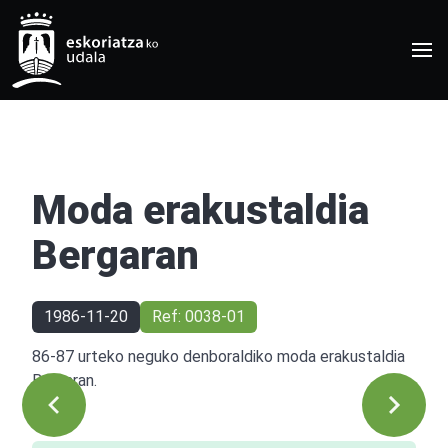
Moda erakustaldia
Bergaran
1986-11-20
Ref: 0038-01
86-87 urteko neguko denboraldiko moda erakustaldia
Bergaran.