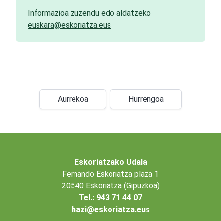
Informazioa zuzendu edo aldatzeko
euskara@eskoriatza.eus
Aurrekoa
Hurrengoa
Eskoriatzako Udala
Fernando Eskoriatza plaza 1
20540 Eskoriatza (Gipuzkoa)
Tel.: 943 71 44 07
hazi@eskoriatza.eus