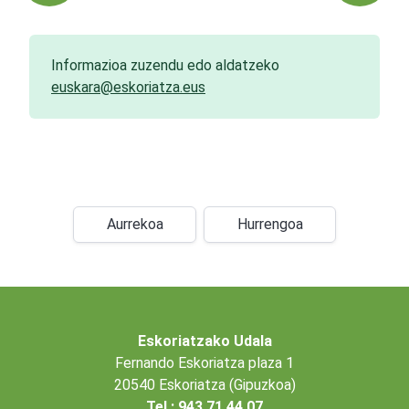
Informazioa zuzendu edo aldatzeko
euskara@eskoriatza.eus
Aurrekoa
Hurrengoa
Eskoriatzako Udala
Fernando Eskoriatza plaza 1
20540 Eskoriatza (Gipuzkoa)
Tel.: 943 71 44 07