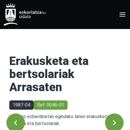
Erakusketa eta
bertsolariak
Arrasaten
1987-04
Ref: 0046-01
Ikastaro ezberdinetan egindako lanen erakusketa, herri
bazkaria eta bertsolariak.