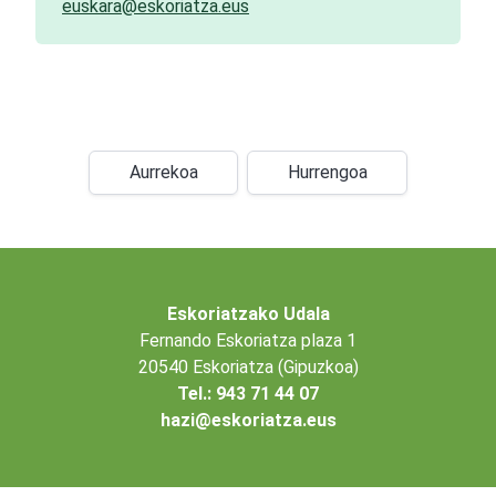
euskara@eskoriatza.eus
Aurrekoa
Hurrengoa
Eskoriatzako Udala
Fernando Eskoriatza plaza 1
20540 Eskoriatza (Gipuzkoa)
Tel.: 943 71 44 07
hazi@eskoriatza.eus