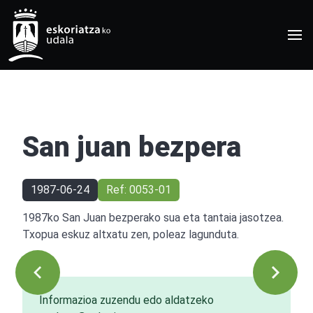
San juan bezpera
1987-06-24
Ref: 0053-01
1987ko San Juan bezperako sua eta tantaia jasotzea.
Txopua eskuz altxatu zen, poleaz lagunduta.
Informazioa zuzendu edo aldatzeko