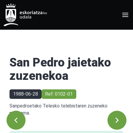
San Pedro jaietako
zuzenekoa
1988-06-28
Ref: 0102-01
Sanpedroetako Telesko telebistaren zuzeneko
programa.