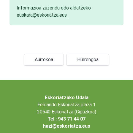
Informazioa zuzendu edo aldatzeko
euskara@eskoriatza.eus
Aurrekoa
Hurrengoa
Eskoriatzako Udala
Fernando Eskoriatza plaza 1
20540 Eskoriatza (Gipuzkoa)
Tel.: 943 71 44 07
hazi@eskoriatza.eus