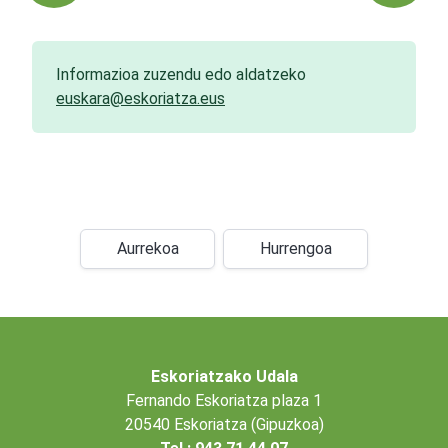
Informazioa zuzendu edo aldatzeko
euskara@eskoriatza.eus
Aurrekoa
Hurrengoa
Eskoriatzako Udala
Fernando Eskoriatza plaza 1
20540 Eskoriatza (Gipuzkoa)