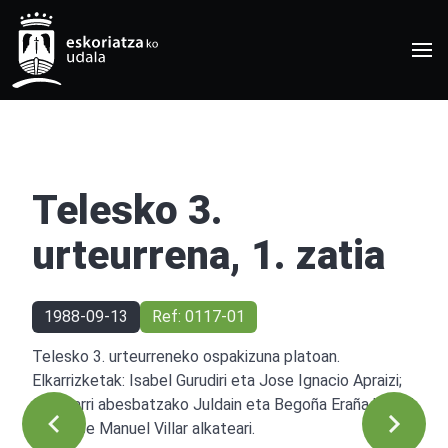
Telesko 3.
urteurrena, 1. zatia
1988-09-13
Ref: 0117-01
Telesko 3. urteurreneko ospakizuna platoan.
Elkarrizketak: Isabel Gurudiri eta Jose Ignacio Apraizi;
Gorosarri abesbatzako Juldain eta Begoña Eraña kideei
eta Jose Manuel Villar alkateari.