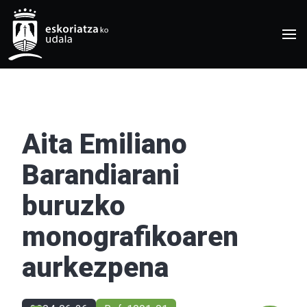
Aita Emiliano
Barandiarani
buruzko
monografikoaren
aurkezpena