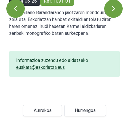
2004-06-26
Ref: 1091-01
Aita Emiliano Barandiaranen jaiotzaren mendeurrena
zela eta, Eskoriatzan hainbat ekitaldi antolatu ziren
haren omenez. Irudi hauetan Karmel aldizkariaren
zenbaki monografiko baten aurkezpena.
Informazioa zuzendu edo aldatzeko
euskara@eskoriatza.eus
Aurrekoa
Hurrengoa