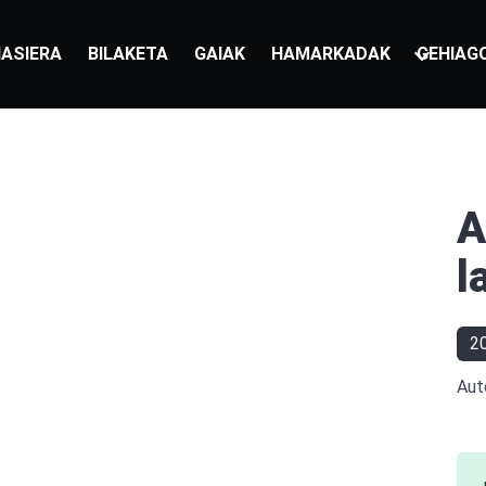
ASIERA
BILAKETA
GAIAK
HAMARKADAK
GEHIAG
A
l
2
Aut