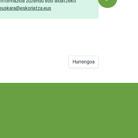
Informazioa zuzendu edo aldatzeko
euskara@eskoriatza.eus
Hurrengoa