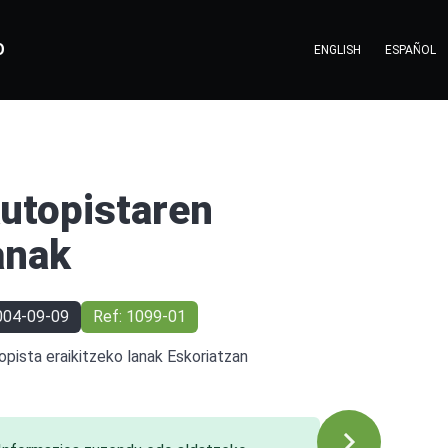
O
ENGLISH
ESPAÑOL
utopistaren
anak
004-09-09
Ref: 1099-01
opista eraikitzeko lanak Eskoriatzan