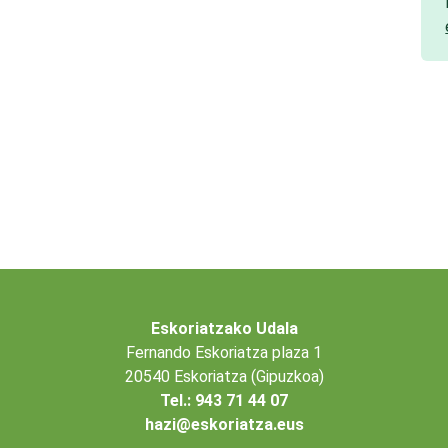
Eskoriatzako Udala
Fernando Eskoriatza plaza 1
20540 Eskoriatza (Gipuzkoa)
Tel.: 943 71 44 07
hazi@eskoriatza.eus