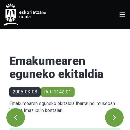
Emakumearen
eguneko ekitaldia
2005-03-08
Ref: 1142-01
Emakumearen eguneko ekitaldia Ibarraundi museoan.
Virgina Imaz ipuin kontalari.