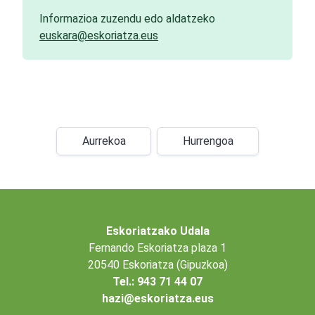
Informazioa zuzendu edo aldatzeko
euskara@eskoriatza.eus
Aurrekoa
Hurrengoa
Eskoriatzako Udala
Fernando Eskoriatza plaza 1
20540 Eskoriatza (Gipuzkoa)
Tel.: 943 71 44 07
hazi@eskoriatza.eus