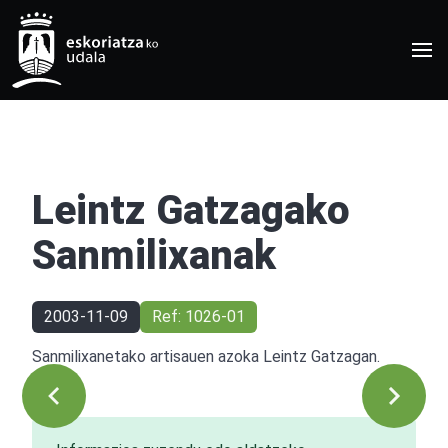
Leintz Gatzagako
Sanmilixanak
2003-11-09
Ref: 1026-01
Sanmilixanetako artisauen azoka Leintz Gatzagan.