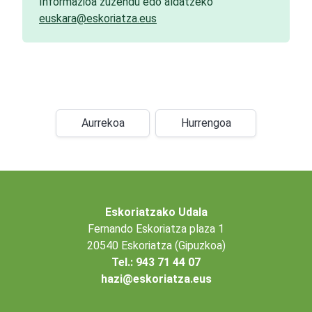
Informazioa zuzendu edo aldatzeko
euskara@eskoriatza.eus
Aurrekoa
Hurrengoa
Eskoriatzako Udala
Fernando Eskoriatza plaza 1
20540 Eskoriatza (Gipuzkoa)
Tel.: 943 71 44 07
hazi@eskoriatza.eus