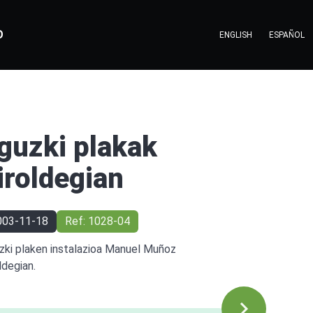
O
ENGLISH
ESPAÑOL
guzki plakak
iroldegian
003-11-18
Ref: 1028-04
zki plaken instalazioa Manuel Muñoz
ldegian.