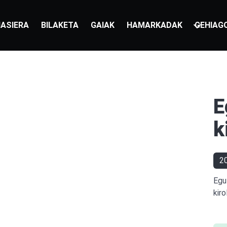
ASIERA
BILAKETA
GAIAK
HAMARKADAK
GEHIAG
E
k
2
Egu
kiro