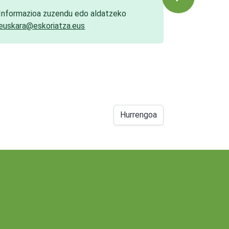
Informazioa zuzendu edo aldatzeko
euskara@eskoriatza.eus
Hurrengoa