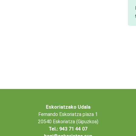
Eskoriatzako Udala
Fernando Eskoriatza plaza 1
20540 Eskoriatza (Gipuzkoa)
Tel.: 943 71 44 07