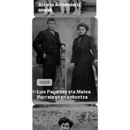
Arrieta Armendariz
anaiak
00325
Luis Pagalday eta Matea
Iñurrategiren ezkontza