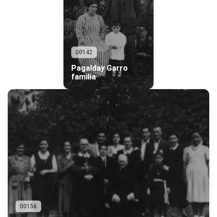
00142
Pagalday Garro
familia
00156