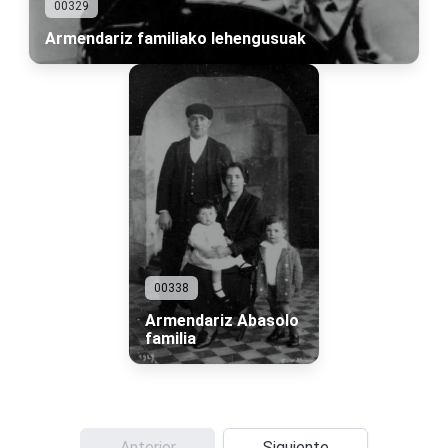
00329
Armendariz familiako lehengusuak
00338
Armendariz Abasolo
familia
Anterior
Siguiente