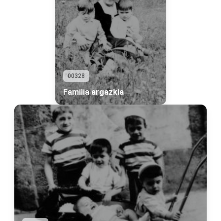
00328
Familia argazkia