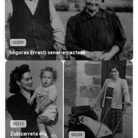
00209
Idigoras Errasti senar-emazteak
00212
Zubizarreta eta
00239