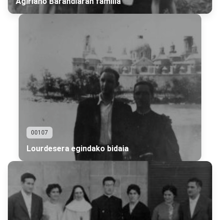
Agiriano Barandiaran familia
00107
Lourdesera egindako bidaia