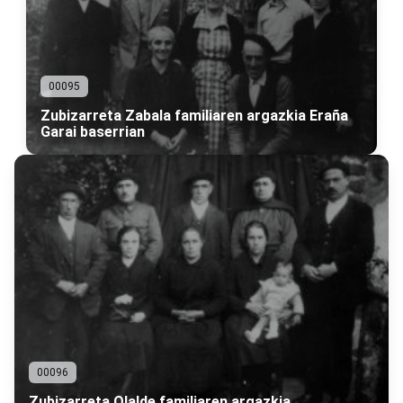
00095
Zubizarreta Zabala familiaren argazkia Eraña
Garai baserrian
00096
Zubizarreta Olalde familiaren argazkia