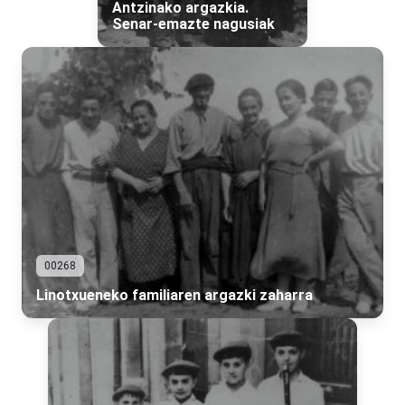
Antzinako argazkia.
Senar-emazte nagusiak
00268
Linotxueneko familiaren argazki zaharra