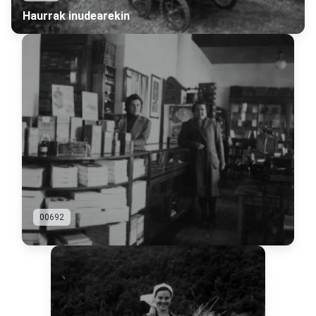
Haurrak inudearekin
00692