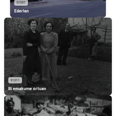
01001
Ederlan
01011
Bi emakume ortuan