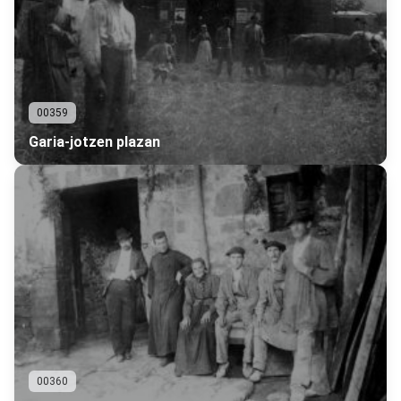
00359
Garia-jotzen plazan
00360