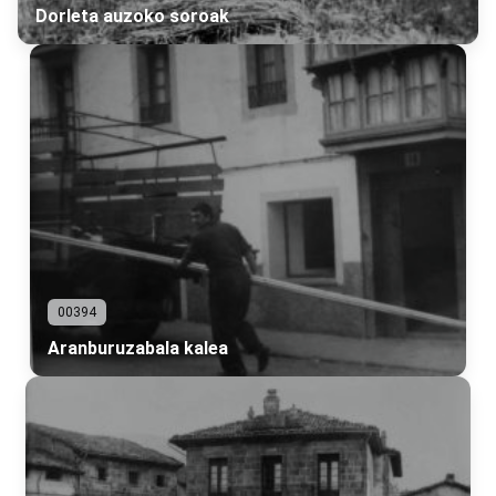
Dorleta auzoko soroak
00394
Aranburuzabala kalea