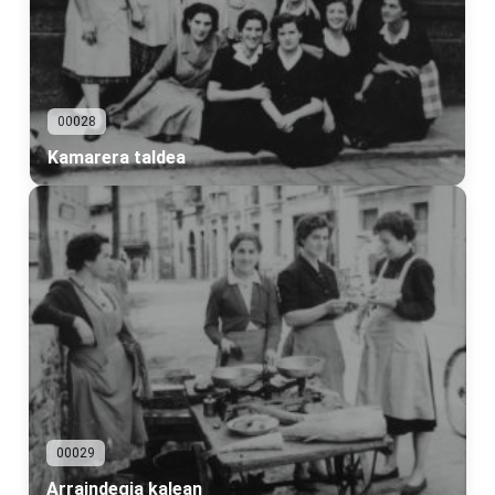
00028
Kamarera taldea
00029
Arraindegia kalean