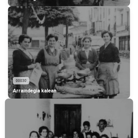
00030
Arraindegia kalean