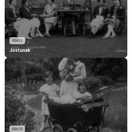
00633
Jostunak
00670