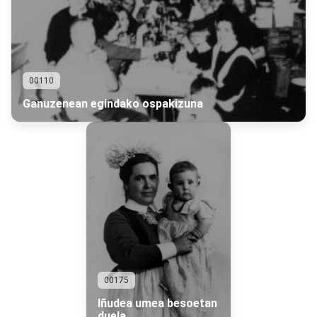
00110
Ganuzenean egindako ospakizuna
00175
Iñudea umea besoetan
duela