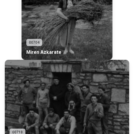
00704
Miren Azkarate
00718