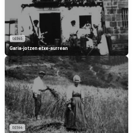
00365
Garia-jotzen etxe-aurrean
00366