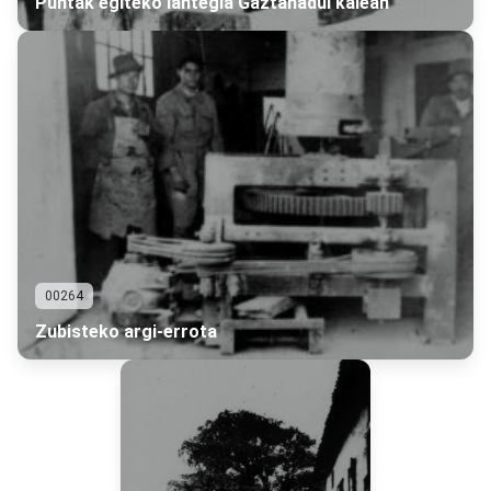
Puntak egiteko lantegia Gaztañadui kalean
00264
Zubisteko argi-errota