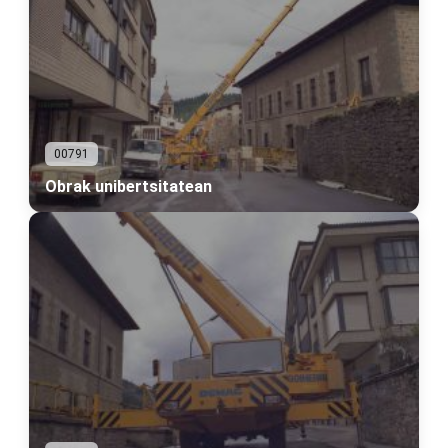
00791
Obrak unibertsitatean