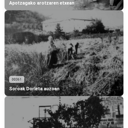
Apotzagako arotzaren etxean
00361
Soroak Dorleta auzoan