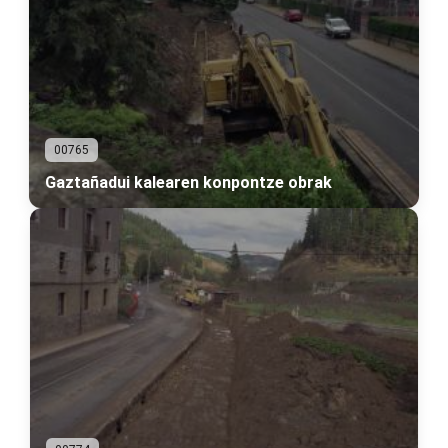
00765
Gaztañadui kalearen konpontze obrak