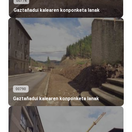
00774
Gaztañadui kalearen konponketa lanak
00790
Gaztañadui kalearen konponketa lanak