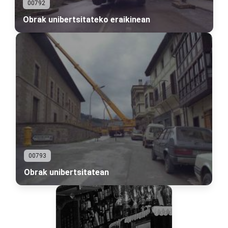
00792
Obrak unibertsitateko eraikinean
00793
Obrak unibertsitatean