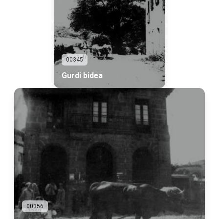
00345
Gurdi bidea
00356