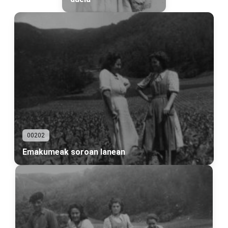
00202
Emakumeak soroan lanean