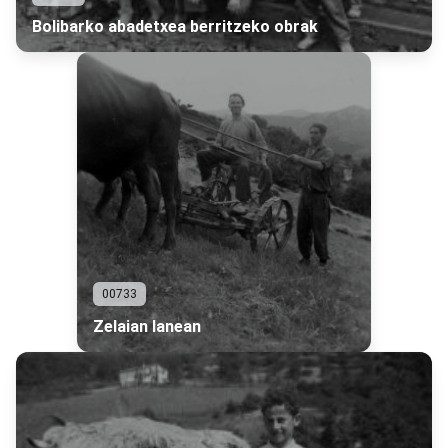
Bolibarko abadetxea berritzeko obrak
00733
Zelaian lanean