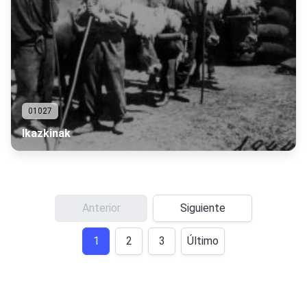
01027
Ikazkinak
Anterior
Siguiente
1
2
3
Último