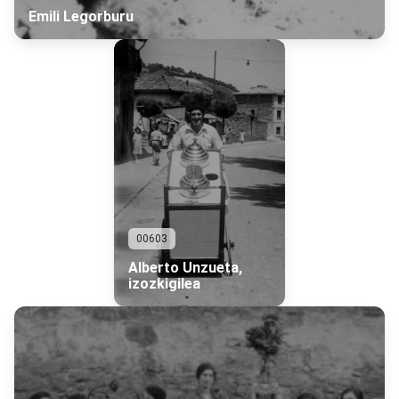
Emili Legorburu
00603
Alberto Unzueta,
izozkigilea