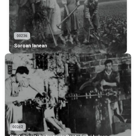
00236
Soroan lanean
00262