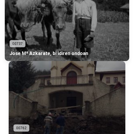
00737
Jose Mª Azkarate, bi idiren ondoan
00762