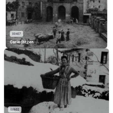
00407
Garia-jotzen
00602