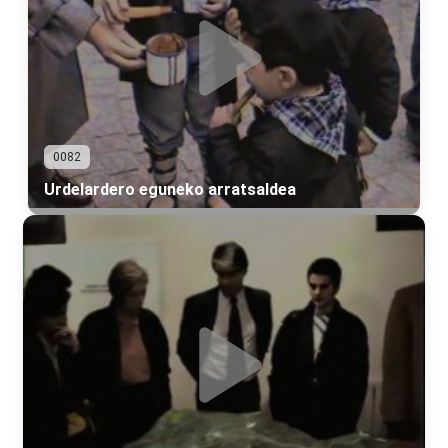
0082
Urdelardero eguneko arratsaldea