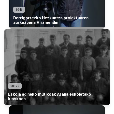
1046
Derrigorrezko Hezkuntza proiektuaren
aurkezpena Arizmendin
00172
Eskola adineko mutikoak Arana eskoletako
kioskoan