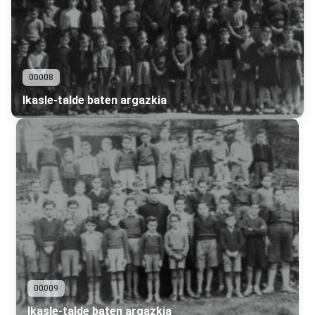
00008
Ikasle-talde baten argazkia
00009
Ikasle-talde baten argazkia