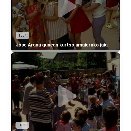
1004
Jose Arana gunean kurtso amaierako jaia
1013