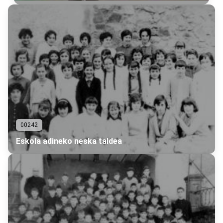
00242
Eskola adineko neska taldea