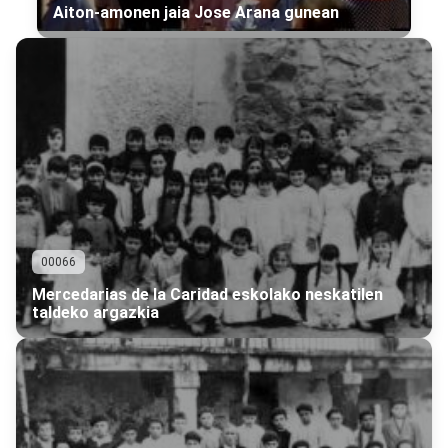
Aiton-amonen jaia Jose Arana gunean
00066
Mercedarias de la Caridad eskolako neskatilen
taldeko argazkia