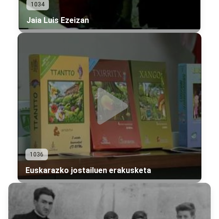
1034
Jaia Luis Ezeizan
1036
Euskarazko jostailuen erakusketa