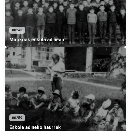
00243
Mutikoak eskola adinean
00259
Eskola adineko haurrak