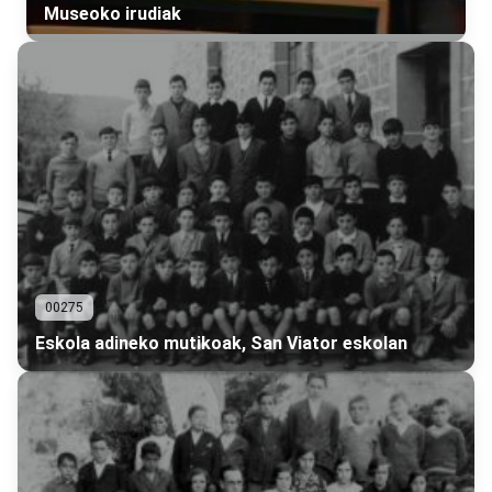
Museoko irudiak
00275
Eskola adineko mutikoak, San Viator eskolan