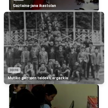
Gaztaina-jana ikastolan
00099
Mutiko gazteen taldeko argazkia