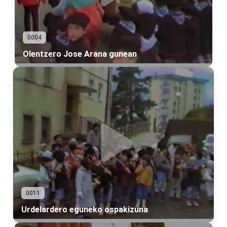
0004
Olentzero Jose Arana gunean
0011
Urdelardero eguneko ospakizuna