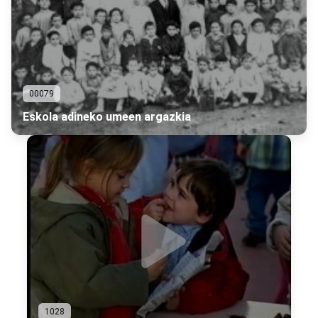
00079
Eskola adineko umeen argazkia
1028