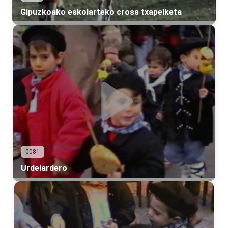
Gipuzkoako eskolarteko cross txapelketa
0081
Urdelardero