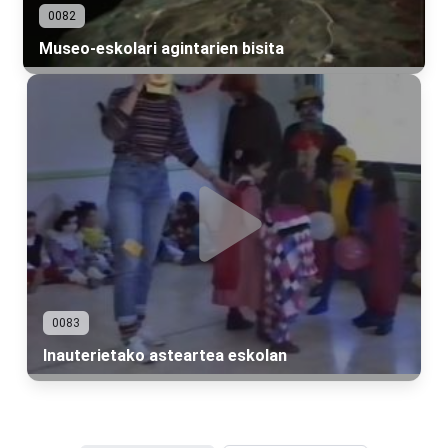
0082
Museo-eskolari agintarien bisita
0083
Inauterietako asteartea eskolan