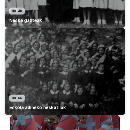
00148
Neska gazteak
00166
Eskola adineko neskatilak