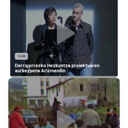
1048
Derrigorrezko Hezkuntza proiektuaren
aurkezpena Arizmendin