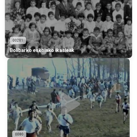
00281
Bolibarko eskolako ikasleak
0080