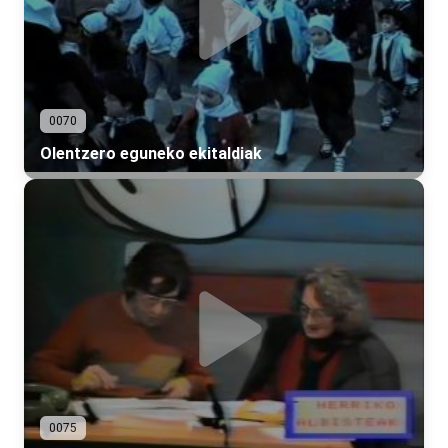
0070
Olentzero eguneko ekitaldiak
0075