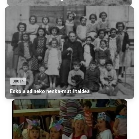
00014
Eskola adineko neska-mutil taldea