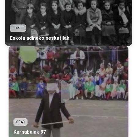
00211
Eskola adineko neskatilak
0040
Karnabalak 87